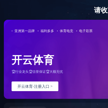
星空app官方官网
网站星空a
谷雨栏目
产