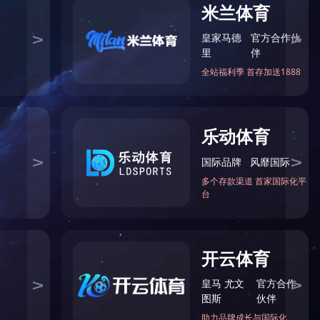
卧式螺旋筛网离心机
PAUT上悬式刮刀卸料离心机