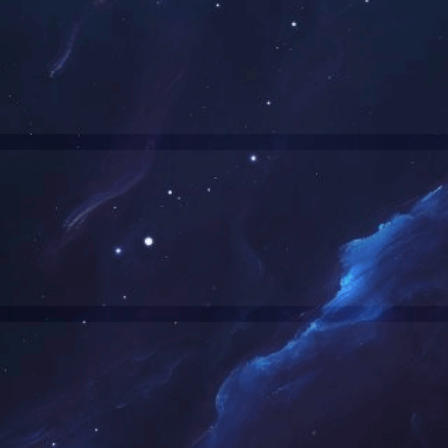
pp官方官网-星空（中
LW卧式螺旋沉降卸料离心机
LWL
国）