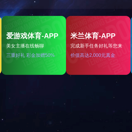
系列平板式翻壳离心机
PBL平板直联式离心机
PB平板
T平板式刮刀离心机
PGZ平板式全自动下卸料离心
PS平
机
1
2
»