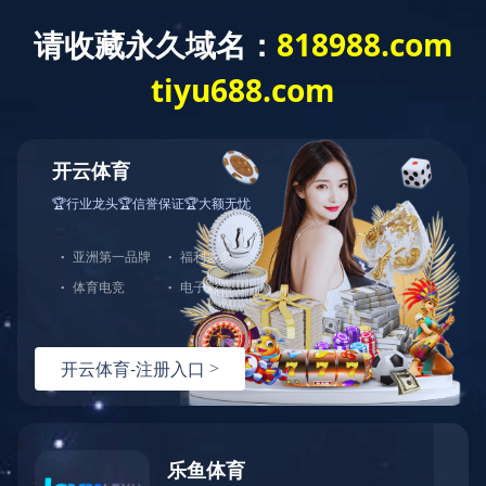
导
星空app官方官网
航
菜
单
PD平板式吊袋离心机
PD平板式吊袋离心机