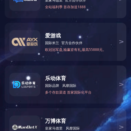
+
PGZ平板式全自动下卸料离心机
+
PS平板式上卸料离心机
+
PX平板/三足式人工下卸料离心机
+
SB/SS三足式人工卸料离心机
+
SGT三足式刮刀离心机
+
SSC三足式沉降离心机
+
全自动氮气保护系统
搜 索
Copy Right 2013 All Right Reserved 星空app官方官网-星空（中国）
网站
地图