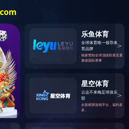
方案
在线留言
星空app官方官网-星空（中国）