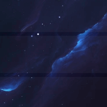
平板式上卸料离心机