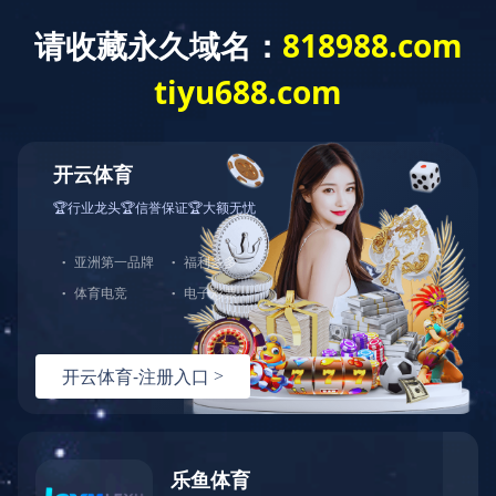
导
星空app官方官网
航
菜
单
全自动氮气保护系统
全自动氮气保护系统