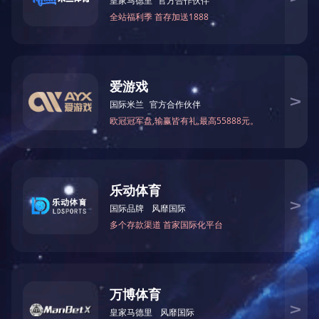
+
PGZ平板式全自动下卸料离心机
+
PS平板式上卸料离心机
+
PX平板/三足式人工下卸料离心机
+
SB/SS三足式人工卸料离心机
+
SGT三足式刮刀离心机
+
SSC三足式沉降离心机
+
全自动氮气保护系统
搜 索
Copy Right 2013 All Right Reserved 星空app官方官网-星空（中国）
网站
地图