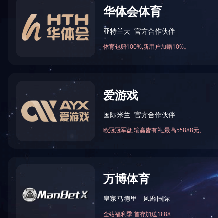
+
方案说明
谷雨
+
客户案例
谷雨
谷雨
搜 索
谷雨
谷雨
防腐
星空a