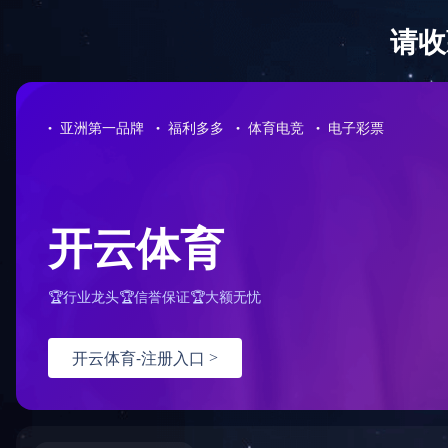
星空app官方官网
网站星空a
谷雨导航
解