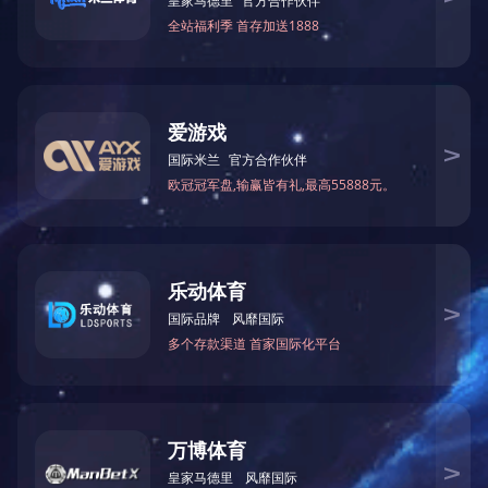
谷雨离心机案例
谷雨离心机案例
谷雨导航
+
方案说明
+
客户案例
搜 索
Copy Right 2013 All Right Reserved 星空app官方官网-星空（中国）
网站
地图