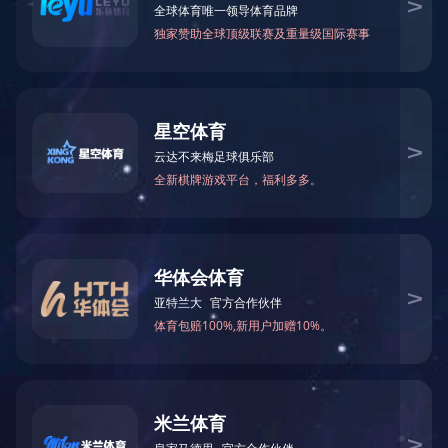
混合物；利用不同密度或粒度的固体颗粒在液体中沉降速度不同的
特点，有的沉降离心机还可对固体颗粒按密度或粒度进行分级。
离心机的转速差怎么控制？根据离心机的工作原理，螺旋与转鼓同
心同向旋转，但二者间有一个转速差若以nn表示转鼓的绝对转速，
以ns表示螺旋的绝对转速，an表示二者的差转速，则an=II一儿b o
转鼓的转速快于螺旋，即nb>rIB，属负差转速，而转差率是差转速
与转鼓转速之比：转差率a=（An／n）xlO0％（一般情况下，a为
0．2％-3％）。
回收装置结晶分离追求的是固相的干燥度，采用此类负转差率，有
利于沉渣的输送，并且可以减少由减速器传送的功率。可通过改变
转鼓与螺旋的差转速来实现负转差率，即改变转子上皮带轮的尺寸
来改变转差率，此方法在生产实践中较易操作。另外，皮带老化或
皮带松紧不均，也有可能导致转速差发生变化而使固相出料发生变
化，这也是在分析离心机固相出料时要注意的一点。